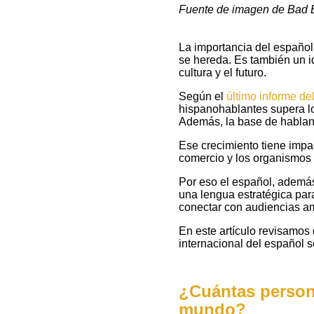
Fuente de imagen de Bad
La importancia del español
se hereda. Es también un id
cultura y el futuro.
Según el
último informe del
hispanohablantes supera l
Además, la base de hablant
Ese crecimiento tiene impact
Blog
comercio y los organismos
Por eso el español, además
Servicios
una lengua estratégica par
conectar con audiencias am
Cotizar
En este artículo revisamos
traducción
internacional del español 
Cotizar
¿Cuántas person
interpretación
mundo?