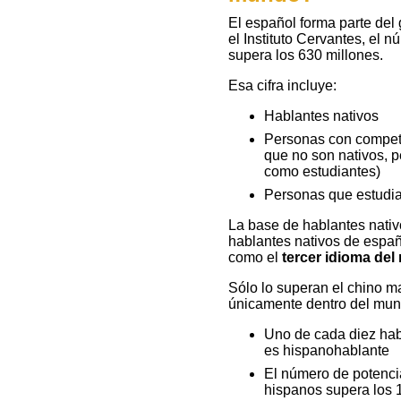
Aviso
El español forma parte del
de
el Instituto Cervantes, el
supera los 630 millones.
privacidad
Esa cifra incluye:
Página
Hablantes nativos
de
Personas con compete
Inicio
que no son nativos, 
como estudiantes)
Personas que estudia
La base de hablantes nati
hablantes nativos de españ
como el
tercer idioma de
Sólo lo superan el chino ma
únicamente dentro del mun
Uno de cada diez hab
es hispanohablante
El número de potenci
hispanos supera los 