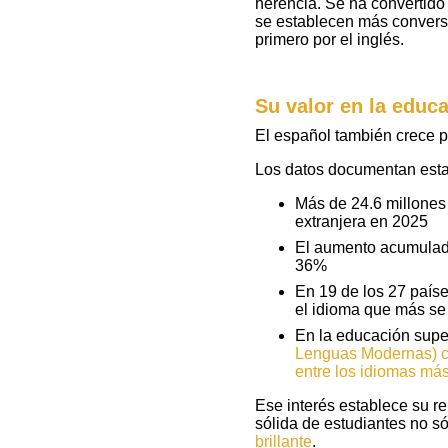
herencia. Se ha convertido
se establecen más convers
primero por el inglés.
Su valor en la educ
El español también crece p
Los datos documentan esta
Más de 24.6 millone
extranjera en 2025
El aumento acumulad
36%
En 19 de los 27 país
el idioma que más s
En la educación supe
Lenguas Modernas) co
entre los idiomas má
Ese interés establece su r
sólida de estudiantes no s
brillante
.